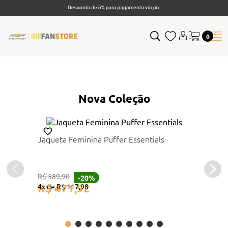
0
Nova Coleção
Jaqueta Feminina Puffer Essentials
R$
589
,
90
-
20%
R$
471
,
92
4
R$
117
,
98