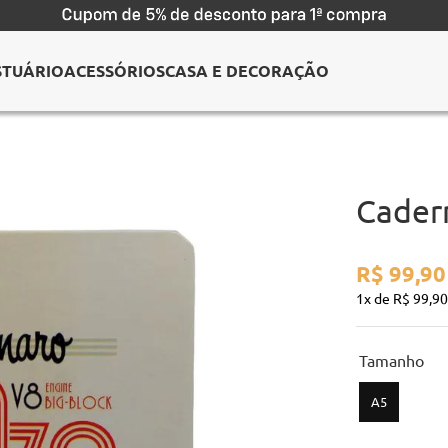
STUÁRIO
ACESSÓRIOS
CASA E DECORAÇÃO
Cader
R$
99
,
90
1
R$
99
,
90
tamanho
A5