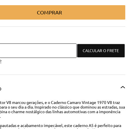
COMPRAR
CALCULAR O FRETE
P
O
tor V8 marcou gerações, e o Caderno Camaro Vintage 1970 V8 traz
ara o seu dia a dia. Inspirado no clássico que dominou as estradas, sua
bina o charme nostálgico das linhas automotivas com a imponência
.
pautadas e acabamento impecável, este caderno A5 é perfeito para