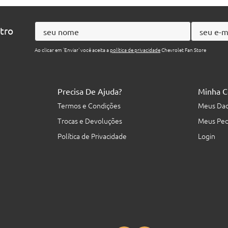
ntro
Ao clicar em 'Enviar' você aceita a
política de privacidade
Chevrolet Fan Store
Precisa De Ajuda?
Minha C
Termos e Condições
Meus Da
Trocas e Devoluções
Meus Ped
Política de Privacidade
Login