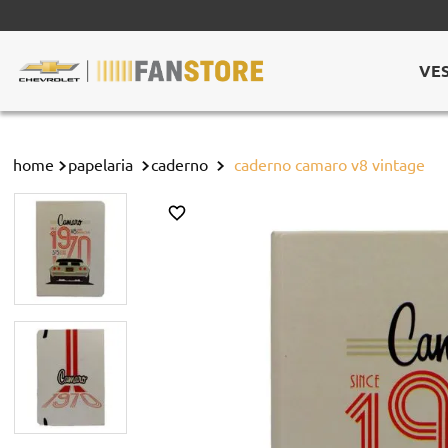
VE
papelaria
caderno
caderno camaro v8 vintage