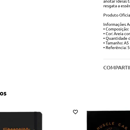
anotar ideias
resgata a essê
Produto Oficia
Informações A
• Composição: 
• Cor: Areia c
• Quantidade d
• Tamanho: A5 
• Referência: 
COMPARTI
os