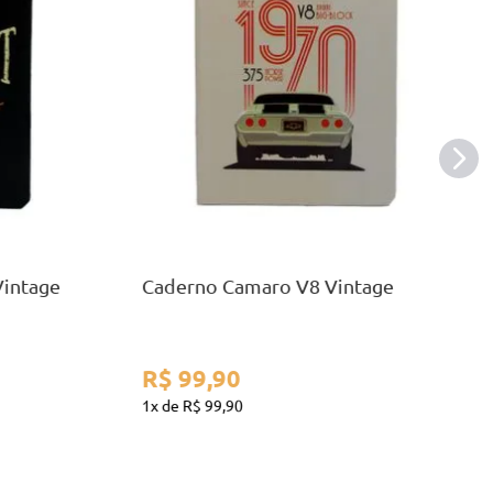
A5
COMPRAR
intage
Caderno Camaro V8 Vintage
R$
99
,
90
1
R$
99
,
90