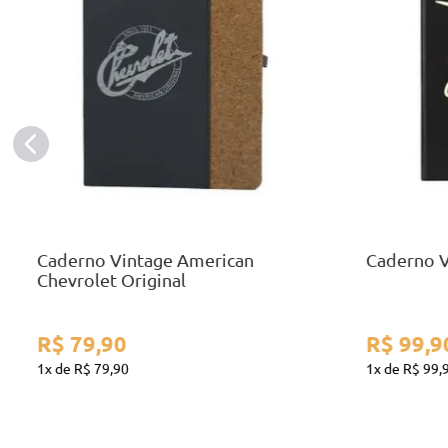
A5
COMPRAR
Caderno Vintage American
Caderno 
Chevrolet Original
R$
79
,
90
R$
99
,
9
1
R$
79
,
90
1
R$
99
,