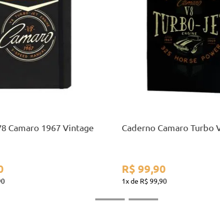
A5
A5
COMPRAR
COMPRAR
V8 Camaro 1967 Vintage
Caderno Camaro Turbo V
0
R$
99
,
90
90
1
R$
99
,
90