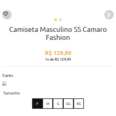
Camiseta Masculino SS Camaro
Fashion
R$
129
,
90
1
R$
129
,
90
Cores
tamanho
P
M
G
GG
XG