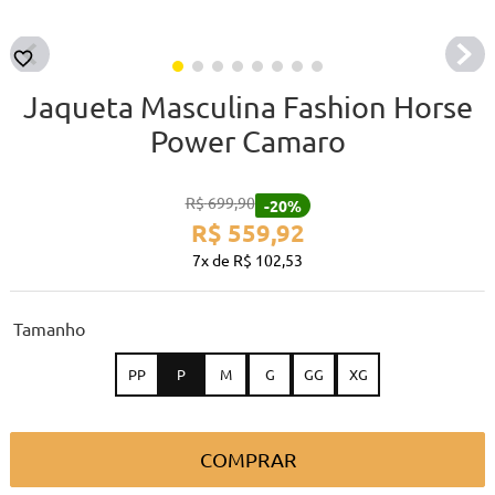
Jaqueta Masculina Fashion Horse
Power Camaro
R$
699
,
90
-
20%
R$
559
,
92
7
R$
102
,
53
tamanho
PP
P
M
G
GG
XG
COMPRAR