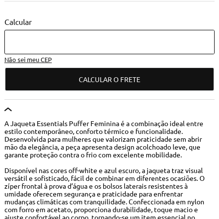
Não sei meu CEP
CALCULAR O FRETE
A Jaqueta Essentials Puffer Feminina é a combinação ideal entre
estilo contemporâneo, conforto térmico e funcionalidade.
Desenvolvida para mulheres que valorizam praticidade sem abrir
mão da elegância, a peça apresenta design acolchoado leve, que
garante proteção contra o frio com excelente mobilidade.
Disponível nas cores off-white e azul escuro, a jaqueta traz visual
versátil e sofisticado, fácil de combinar em diferentes ocasiões. O
zíper frontal à prova d’água e os bolsos laterais resistentes à
umidade oferecem segurança e praticidade para enfrentar
mudanças climáticas com tranquilidade. Confeccionada em nylon
com forro em acetato, proporciona durabilidade, toque macio e
ajuste confortável ao corpo, tornando-se um item essencial no