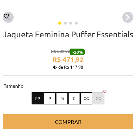
Jaqueta Feminina Puffer Essentials
R$
589
,
90
-
20%
R$
471
,
92
4
R$
117
,
98
tamanho
PP
P
M
G
GG
XG
COMPRAR