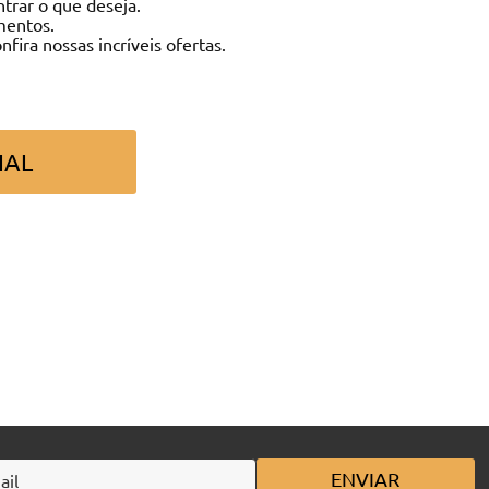
ntrar o que deseja.
mentos.
onfira nossas incríveis ofertas.
IAL
ENVIAR