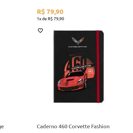
R$
79
,
90
1
R$
79
,
90
A5
COMPRAR
ge
Caderno 460 Corvette Fashion