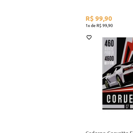
R$
99
,
90
1
R$
99
,
90
A5
COMPR
Caderno Corvette F