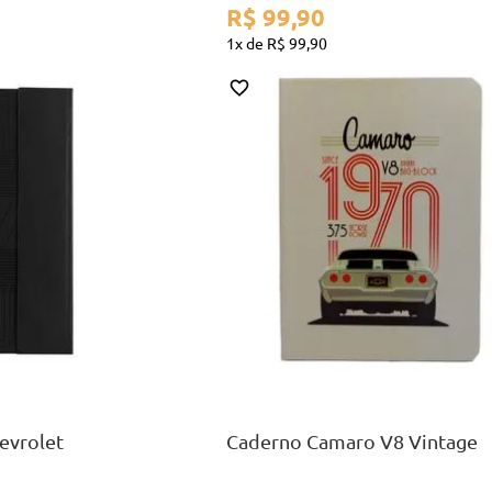
R$
99
,
90
1
R$
99
,
90
A5
AR
COMPRAR
evrolet
Caderno Camaro V8 Vintage