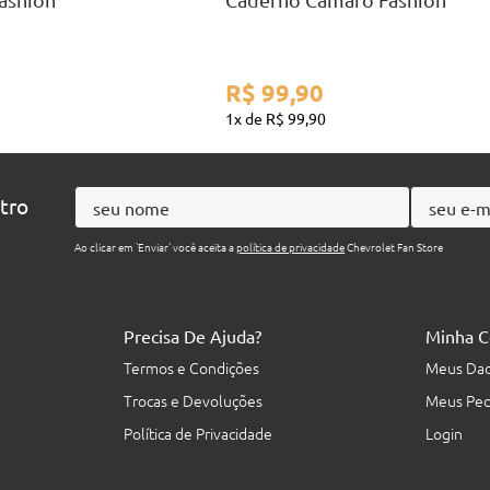
R$
99
,
90
1
R$
99
,
90
ntro
Ao clicar em 'Enviar' você aceita a
política de privacidade
Chevrolet Fan Store
Precisa De Ajuda?
Minha C
Termos e Condições
Meus Da
Trocas e Devoluções
Meus Ped
Política de Privacidade
Login