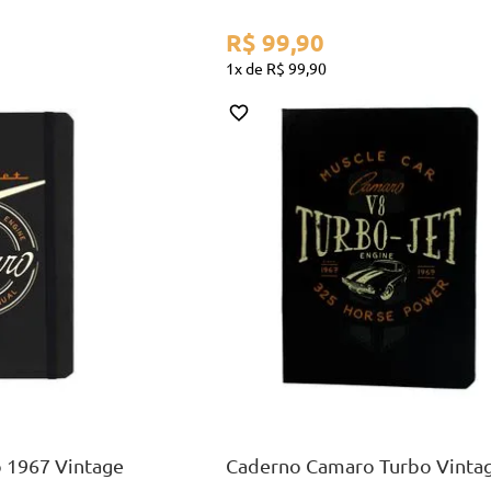
R$
99
,
90
1
R$
99
,
90
A5
AR
COMPRAR
 1967 Vintage
Caderno Camaro Turbo Vinta