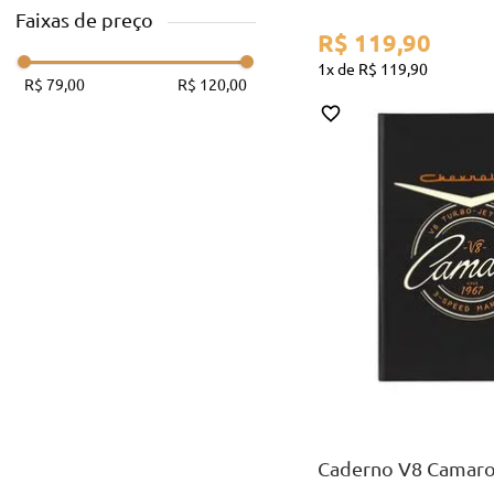
faixas de preço
R$
119
,
90
1
R$
119
,
90
R$ 79,00
R$ 120,00
A5
COMPR
Caderno V8 Camaro