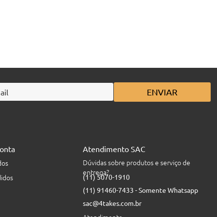
ENVIAR
onta
Atendimento SAC
Dúvidas sobre produtos e serviço de
dos
entrega?
idos
(11) 5070-1910
(11) 91460-7433 - Somente Whatsapp
sac@4takes.com.br
Atendimento