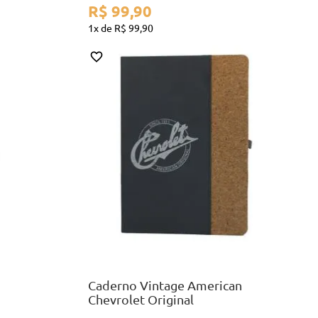
R$
99
,
90
1
R$
99
,
90
A5
COMPRAR
Caderno Vintage American
Chevrolet Original