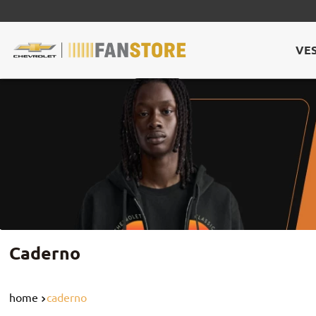
VE
Caderno
caderno