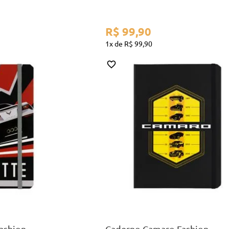
R$
99
,
90
1
R$
99
,
90
A5
AR
COMPRAR
ashion
Caderno Camaro Fashion